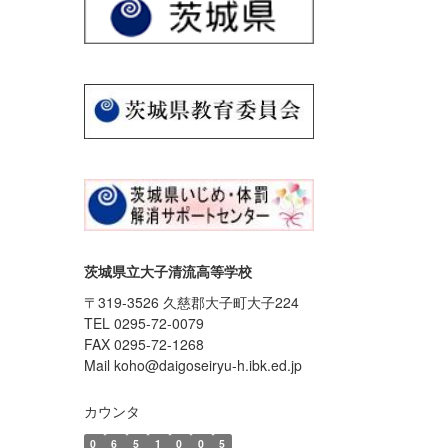
茨城県立大子清流高等学校
〒319-3526 久慈郡大子町大子224
TEL 0295-72-0079
FAX 0295-72-1268
Mail koho@daigoseiryu-h.ibk.ed.jp
カウンタ
0
6
5
1
0
0
5