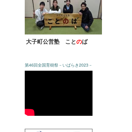
大子町公営塾 こと
の
ば
第46回全国育樹祭－いばらき2023－