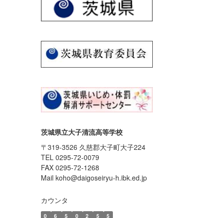
茨城県立大子清流高等学校
〒319-3526 久慈郡大子町大子224
TEL 0295-72-0079
FAX 0295-72-1268
Mail koho@daigoseiryu-h.ibk.ed.jp
カウンタ
0
6
5
0
2
5
5