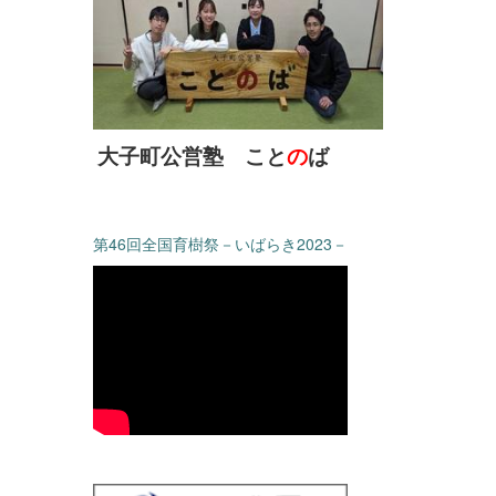
大子町公営塾 こと
の
ば
第46回全国育樹祭－いばらき2023－